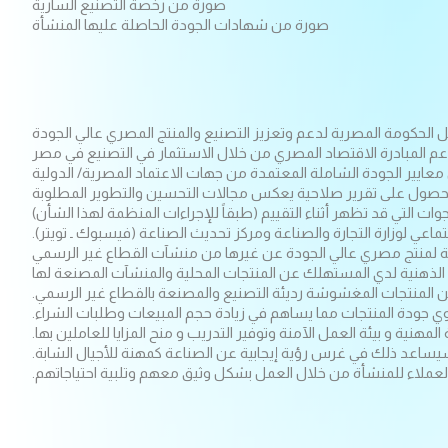
صورة من رخصة التصنيع السارية
صورة من شهادات الجودة الحاصلة عليها المنشأة
 الحكومة المصرية لدعم وتعزيز التصنيع والمنتج المصري عالي الجودة
عم المبادرة الاقتصاد المصري من خلال الاستثمار في التصنيع في مصر
 معايير الجودة الشاملة المعتمدة من جهات الاعتماد المصرية/ الدولية
ل الحصول على تقرير صلاحية يعكس مجالات التحسين والتطوير المطلوبة
لتي قد تظهر أثناء التقييم (طبقاً للإجراءات المنظمة لهذا الشأن)
اعي لوزارة التجارة والصناعة ومركز تحديث الصناعة (فيسبوك ـ تويتر).
ة لمنتج مصري عالي الجودة عن غيرها من منشآت القطاع غير الرسمي
لذهنية لدي المستهلك عن المنتجات المحلية والمنشآت المصنعة لها
المنتجات المغشوشة رديئة التصنيع والمصنعة بالقطاع غير الرسمي.
وي جودة المنتجات مما يساهم في زيادة حجم المبيعات وطلبات الشراء.
نية و بيئة العمل الآمنة وتوفير التدريب و منح المزايا للعاملين بها.
سيساعد ذلك في غرس رؤية إيجابية عن الصناعة كمهنة للأجيال الشابة.
العملاء للمنشأة من خلال العمل بشكل وثيق معهم وتلبية احتياجاتهم.