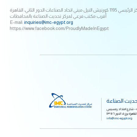
 مبني اتحاد الصناعات الدور الثاني، القاهرة
أقرب مكتب فرعي لمركز تحديث الصناعة بالمحافظات
E-mail:
inquiries@imc-egypt.org
https://www.facebook.com/ProudlyMadeInEgypt
حديث الصناعة
الية – شارع امتداد رمسيس
رج ٥، الدور ٦-٧-١٣
info@imc-egypt.org