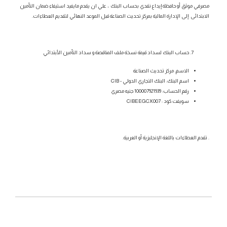
مصرفي موثق أو حافظة إيداع نقدي بحساب البنك ، علي ان يقدم مايفيد استيفاء ضمان التأمين
الابتدائى إلى الإدارة المالية بمركز تحديث الصناعة قبل الموعد النهائي لتقديم العطاءات.
حساب البنك لسداد قيمة نسخة ملف المناقصة و سداد التأمين الأبتدائي
الاسم: مركز تحديث الصناعة
اسم البنك: البنك التجاري الدولي - CIB
رقم الحساب: 100007921939 جنيه مصري
سويفت كود : CIBEEGCX007
. تقدم العطاءات باللغة الإنجليزية أو العربية.