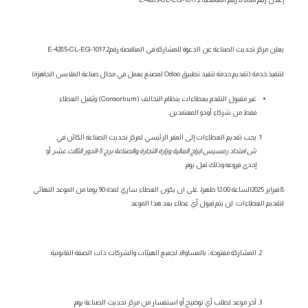
يعلن مركز تحديث الصناعة عن الدعوة للمشاركة فى المناقصة رقم
E-4285-CL-EG-1017,2
لتنفيذ خدمة
(
تقديم خدمة تنفيذ تطبيق Odoo لمصنع يعمل في مجال صناعة الملابس الجاهزة)
غير مقبول التقدم بعطاءات بنظام التحالف (
Consortium
) ويُقبل العطاء
فقط من شركاء أودو المعتمدين
.
يجب تقديم العطاءات إلى المقر الرئيسي لمركز تحديث الصناعة الكائن في
ش امتداد رمسيس ابراج المالية وزارة التجارة والصناعة برج 5-الدور الثالث عشر
أو
إحدى فروعه وذلك
قبل يوم
8
فبراير
2025الساعة
12:00 ظهرا،
على ان يكون العطاء ساري لمدة 90 يوما من الموعد النهائي
لتقديم العطاءات. لن يتم قبول أي عطاء بعد هذا الموعد
المشاركة مفتوحة ، بالمساواة، لجميع الهيئات والشركات ذات الصفة القانونية.
آخر موعد لطلب أي توضيح أو استفسار من مركز تحديث الصناعة يو
م