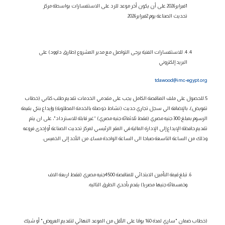
1فبراير2026
على أن يكون أخر موعد للرد على الاستفسارات بواسطة مركز
تحديث الصناعة يوم
2فبراير2026
4. للاستفسارات الفنية يرجى التواصل مع مدير المشروع (
طارق داوود
) على
البريد إلكتروني
tdawood@imc-egypt.org
5.للحصول على ملف المناقصة الكامل يجب على مقدمي الخدمات تقديم طلب كتابي (خطاب
تفويض)، بالإضافة الي سجل تجاري حديث
(نشاط ذو صلة بالخدمة المطلوبة)
وإيداع بنكي بقيمة
الرسوم بمبلغ
300 جنيه مصري (فقط
ثلاثمائة جنيه
مصري)
“غير قابلة للاسترداد"، على ان يتم
تقديم حافظة الإيداع إلى الإدارة المالية في المقر الرئيسي لمركز تحديث الصناعة
أو إحدى فروعه
وذلك من الساعة التاسعة صباحا الى الساعة الواحدة مساء، من الأحد إلى الخميس.
تبلغ قيمة التأمين الابتدائي للمناقصة
4500جنيه مصري (فقط اربعة الاف
وخمسمائة جنيها مصريا)
يقدم بأحدي الطرق التاليه:
(خطاب ضمان "ساري لمدة 160 يومًا على الأقل من الموعد النهائي لتقديم العروض" أو شيك