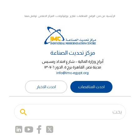
الرئيسية
من نحن
البرامج
القطاعات
تقارير
بروتوكولات
المركز الاعلامى
تواصل معنا
مركز تحديث الصناعة
أبراج وزارة المالية – شارع امتداد رمسيس
مدينة نصر، القاهرة برج ٥، الدور ٦-٧-١٣
info@imc-egypt.org
احدث المناقصات
احدث الاخبار