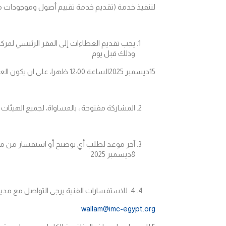
لتنفيذ خدمة
(
تقديم خدمة تقييم أصول وموجودات م
يجب تقديم العطاءات إلى المقر الرئيسي لمركز
وذلك
قبل يوم
15ديسمبر
2025الساعة
12:00 ظهرا،
على ان يكون العطاء ساري لمدة 90 يوما من الموعد النهائ
المشاركة مفتوحة ، بالمساواة، لجميع الهيئات 
آخر موعد لطلب أي توضيح أو استفسار من مر
8ديسمبر 2025
4. للاستفسارات الفنية يرجى التواصل مع مدير المشروع (
wallam@imc-egypt.org