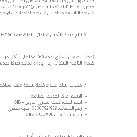
5.للحصول على ملف المناقصة الكامل يجب على مقدمي الخدمات تقديم طلب كتابي (خطاب تفويض)، بالإضافة الي سجل تجاري حديث وإيداع بنكي بقيمة الرسوم بمبلغ 300
مصري (فقط
ثلاثمائة جنيه
مصري)
“غير قابلة للاستر
الساعة التاسعة صباحا الى الساعة الواحدة مساء، من 
تبلغ قيمة التأمين الابتدائي للمناقصة
11000جنيه مصري (فقط إحدى عشر ألف جنية مصري)
(خطاب ضمان "ساري لمدة 0
ضمان التأمين الابتدائى إلى الإدارة المالية بمركز تح
حساب البنك لسداد قيمة نسخة ملف المناقصة و
الاسم: مركز تحديث الصناعة
اسم البنك: البنك التجاري الدولي - CIB
رقم الحساب: 100007921939 جنيه مصري
سويفت كود : CIBEEGCX007
. تقدم العطاءات باللغة الإنجليزية أو العربية.