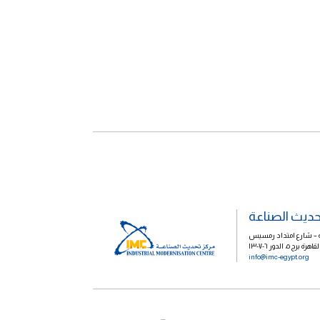
حديث الصناعة
الية – شارع امتداد رمسيس
رج ٥، الدور ٦-٧-١٣
info@imc-egypt.org