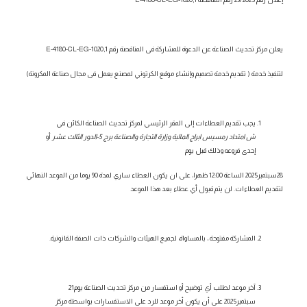
يعلن مركز تحديث الصناعة عن الدعوة للمشاركة فى المناقصة رقم
E-4180-CL-EG-1020,1
لتنفيذ خدمة
(
تقديم خدمة تصميم وإنشاء موقع الكرتوني لمصنع يعمل فى مجال صناعة المكرونة)
يجب تقديم العطاءات إلى المقر الرئيسي لمركز تحديث الصناعة الكائن في
ش امتداد رمسيس ابراج المالية وزارة التجارة والصناعة برج 5-الدور الثالث عشر
أو
إحدى فروعه وذلك
قبل يوم
28سبتمبر2025
الساعة
12:00 ظهرا،
على ان يكون العطاء ساري لمدة 90 يوما من الموعد النهائي
لتقديم العطاءات. لن يتم قبول أي عطاء بعد هذا الموعد
المشاركة مفتوحة ، بالمساواة، لجميع الهيئات والشركات ذات الصفة القانونية.
آخر موعد لطلب أي توضيح أو استفسار من مركز تحديث الصناعة
يوم21
سبتمبر2025
على أن يكون أخر موعد للرد على الاستفسارات بواسطة مركز