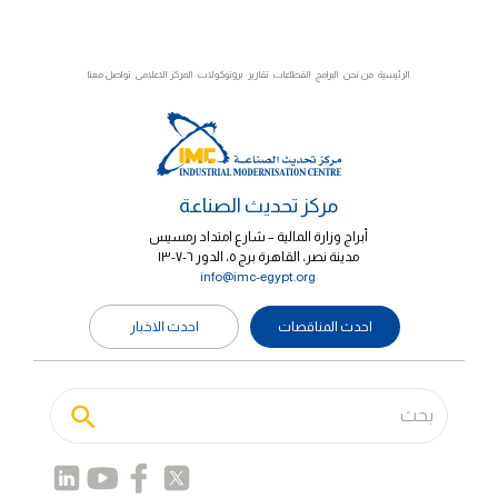
الرئيسية
من نحن
البرامج
القطاعات
تقارير
بروتوكولات
المركز الاعلامى
تواصل معنا
مركز تحديث الصناعة
أبراج وزارة المالية – شارع امتداد رمسيس
مدينة نصر، القاهرة برج ٥، الدور ٦-٧-١٣
info@imc-egypt.org
احدث المناقصات
احدث الاخبار