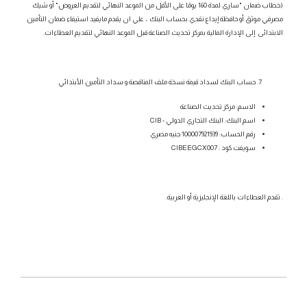
(خطاب ضمان "ساري لمدة 160 يومًا على الأقل من الموعد النهائي لتقديم العروض" أو شيك
مصرفي موثق أو حافظة إيداع نقدي بحساب البنك ، علي ان يقدم مايفيد استيفاء ضمان التأمين
الابتدائى إلى الإدارة المالية بمركز تحديث الصناعة قبل الموعد النهائي لتقديم العطاءات.
حساب البنك لسداد قيمة نسخة ملف المناقصة و سداد التأمين الأبتدائي
الاسم: مركز تحديث الصناعة
اسم البنك: البنك التجاري الدولي - CIB
رقم الحساب: 100007921939 جنيه مصري
سويفت كود : CIBEEGCX007
. تقدم العطاءات باللغة الإنجليزية أو العربية.