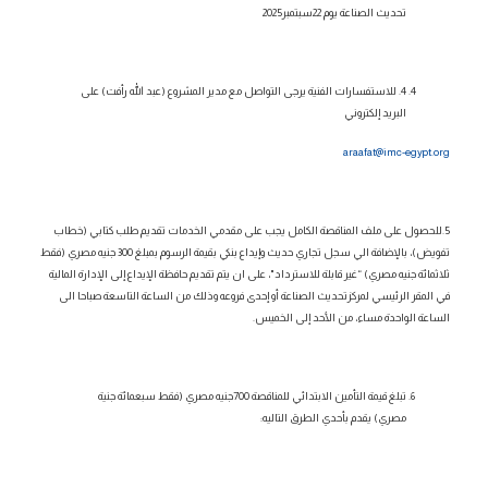
تحديث
الصناعة يوم 22سبتمبر2025
4. للاستفسارات الفنية يرجى التواصل مع مدير المشروع (
عبد الله رأفت
) على
البريد إلكتروني
araafat@imc-egypt.org
5.للحصول على ملف المناقصة الكامل يجب على مقدمي الخدمات تقديم طلب كتابي (خطاب
تفويض)، بالإضافة الي سجل تجاري حديث وإيداع بنكي بقيمة الرسوم بمبلغ 300
جنيه مصري (فقط
ثلاثمائة
جنيه
مصري)
“غير قابلة للاسترداد"، على ان يتم تقديم حافظة الإيداع إلى الإدارة المالية
في المقر الرئيسي لمركزتحديث الصناعة
أو إحدى فروعه
وذلك من الساعة التاسعة صباحا الى
الساعة الواحدة مساء، من الأحد إلى الخميس.
تبلغ قيمة التأمين الابتدائي للمناقصة
700جنيه مصري (فقط سبعمائة جنية
مصري)
يقدم بأحدي الطرق التاليه: