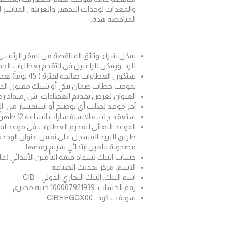
والمعدات لوحدات التجهيز والغربلة , المناشر‎ ‎لتجهيز النباتات الطبية والعطرية (محافظات قنا والمنيا وأسيوط)‏ عقد رقم : (
المناقصة هذه.
للرد. ويمكن للراغبين في التقدم بعطاءات الحصول على أ
بموجب خطاب ضمان بنكي أو شيك مقبول الدفع 
العنوان لغرض تقديم العطاءات: ش إمتداد رمسيس أبراج المالية- برج 5 الدور الثالث 
آخر موعد لطلب أي توضيح أو استفسار من المشتري السا
ستعقد جلسة الاستفسارات الساعة 12 ظهراً من يوم 14- أغسطس -2025 بالمقر الرئيسي لمركز تحديث الصناعة.
طريق البريد المسجل على نفس عنوان الوحدة 
مصحوبة بتأمين ابتدائي سيتم رفضها.
حساب البنك لسداد قيمة التأمين الأبتدائي (عل
الاسم: مركز تحديث الصناعة
اسم البنك: البنك التجاري الدولي - CIB
رقم الحساب: 100007921939 جنيه مصري
سويفت كود : CIBEEGCX00