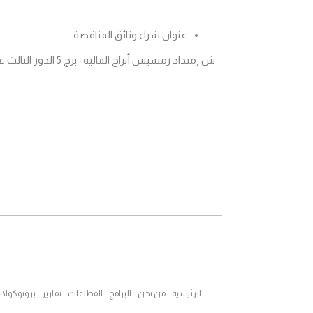
عنوان شراء وثائق المناقصة:
ش إمتداد رمسيس أبراج المالية- برج 5 الدور الثالث عشر مدينة نصر-القاهرة -مركز تحديث الصناعة
الرئيسية
من نحن
البرامج
القطاعات
تقارير
بروتوكولا