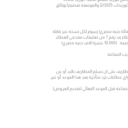
توريدات 2/2025
)
والموصفة تفصيلياً بوثائق
ن المقر الرئيسي لمركز تحديث الصناعة على العنوان المذكور أدناه مقابل مبلغ (300 جنيه ثلاثمائة جنيه مصري) رسوم لكل نسخة غير قابلة
مقدمي العطاء.
ستكون العطاءات صالحة لفترة ( 45 يوماً) بعد تاريخ فتح المظاريف الفنية ويجب أن يصحب العطاء تأمين العطاء الإبتدائي بقيمة (10.000 عشرة الاف جنيه مصري)
 ظهراً من يوم 21- أغسطس- 2025 ‏وهو تاريخ موعد فتح المظاريف على ان تسلم المظاريف باليد أو عن
 عطاءات ترد متأخرة بعد هذا الموعد أو غير
 الصناعة قبل الموعد النهائي لتقديم العروض)