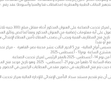
يمكن شراء وثائق المناقصة م
ية معلومات إضافية من العنوان المذكور وفقاً لما لنص وثائق العطاء بند رقم 7 من تعليمات 
أو نقداً.
عشر مدينة نصر-القاهرة - مركز تحديث الصناعة
عة يوم13 - أغسطس-2025
الموعد النهائي لتقديم العطاءات في موعد أقصاه الساعة 12
حيث يتم فتح المظاريف في حضور مقدمي العطاءات الراغبين في الحضور، واي
ى أن يتم تقديم مستند سداد التأمين الإبتدائي لللإدارة المالية بمركز تحديث