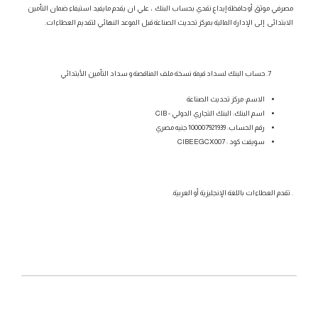
مصرفي موثق أو حافظة إيداع نقدي بحساب البنك ، علي ان يقدم مايفيد استيفاء ضمان التأمين
الابتدائى إلى الإدارة المالية بمركز تحديث الصناعة قبل الموعد النهائي لتقديم العطاءات.
حساب البنك لسداد قيمة نسخة ملف المناقصة و سداد التأمين الأبتدائي
الاسم: مركز تحديث الصناعة
اسم البنك: البنك التجاري الدولي - CIB
رقم الحساب: 100007921939 جنيه مصري
سويفت كود : CIBEEGCX007
. تقدم العطاءات باللغة الإنجليزية أو العربية.