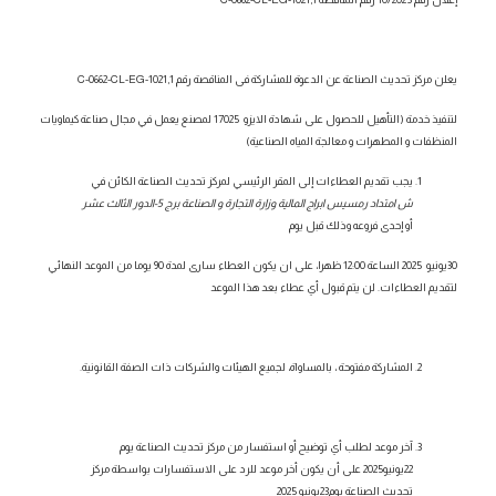
يعلن مركز تحديث الصناعة عن الدعوة للمشاركة فى المناقصة رقم
C-0662-CL-EG-1021,1
لتنفيذ خدمة
(
التأهيل للحصول على شهادة الايزو 17025 لمصنع يعمل في مجال صناعة كيماويات
المنظفات و المطهرات و معالجة المياه الصناعية
)
يجب تقديم العطاءات إلى المقر الرئيسي لمركز تحديث الصناعة الكائن في
ش امتداد رمسيس ابراج المالية وزارة التجارة و الصناعة برج 5-الدور الثالث عشر
أو
إحدى فروعه وذلك
قبل يوم
30يونيو 2025
الساعة
12:00 ظهرا،
على ان يكون العطاء سارى لمدة 90 يوما من الموعد النهائي
لتقديم العطاءات. لن يتم قبول أي عطاء بعد هذا الموعد
المشاركة مفتوحة ، بالمساواة، لجميع الهيئات والشركات ذات الصفة القانونية.
آخر موعد لطلب أي توضيح أو استفسار من مركز تحديث الصناعة يوم
22يونيو2025
على أن يكون أخر موعد للرد على الاستفسارات بواسطة مركز
تحديث الصناعة يوم
23يونيو 2025