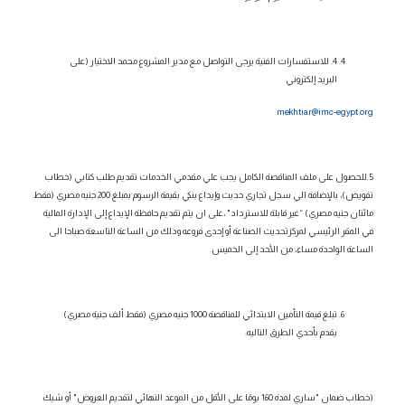
4. للاستفسارات الفنية يرجى التواصل مع مدير المشروع
محمد الاختيار
(على
البريد إلكتروني
mekhtiar@imc-egypt.org
5.للحصول على ملف المناقصة الكامل يجب علي مقدمي الخدمات تقديم طلب كتابي (خطاب
تفويض)، بالإضافة الي سجل تجاري حديث وإيداع بنكي بقيمة الرسوم بمبلغ 200
جنيه مصري (فقط
مائتان جنيه
مصري)
“غير قابلة للاسترداد" ،على ان يتم تقديم حافظة الإيداع إلى الإدارة المالية
في المقر الرئيسي لمركزتحديث الصناعة
أو إحدى فروعه
وذلك من الساعة التاسعة صباحا الى
الساعة الواحدة مساء، من الأحد إلى الخميس.
تبلغ قيمة التأمين الابتدائي للمناقصة
1000 جنيه مصري (فقط ألف جنية مصري)
يقدم بأحدي الطرق التاليه:
(خطاب ضمان "ساري لمدة 160 يومًا على الأقل من الموعد النهائي لتقديم العروض" أو شيك