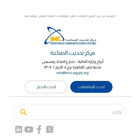
الرئيسية
من نحن
البرامج
القطاعات
تقارير
بروتوكولات
المركز الاعلامى
تواصل معنا
مركز تحديث الصناعة
أبراج وزارة المالية – شارع امتداد رمسيس
مدينة نصر، القاهرة برج ٥، الدور ٦-٧-١٣
info@imc-egypt.org
احدث المناقصات
احدث الاخبار