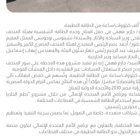
يد/ حازم فهمي في حفل افتتاح وحدة الطاقة الشمسية بهيئة المتحف
حي وزير السياحة والآثار، والسيدة/ تشيتوسي نوجوتشي الممثل المقيم
الأمم المتحدة الانمائي (UNDP EgyptP)، والدكتور/ أحمد غنيم الرئيس التنفيذي لهيئة المتحف المصري الكبير والسفير
س شريف عبد الرحيم رئيس جهاز شئون البيئة، والمهندس إيهاب إسماعيل
النجار مساعد وزير الخارجية
ز السيد/ حازم فهمي إنه تم تنفيذ مشروع هذه المحطة على سور المتحف
أن هذه المحطة ستولّد سنويًا نحو 168 ألف كيلووات/ساعة من الطاقة النظيفة، وتُسهم في خفض انبعاثات ثاني
عكس عائدًا بيئيًا واقتصاديًا مباشرًا، مؤكداً أن هذه النتائج تعكس التزام الدولة المصرية
لدولية للمناخ.
اعة وبرنامج الأمم المتحدة الإنمائي من خلال مشروع "نظم الخلايا
ى محورين رئيسيين:
 شراكات متعددة، خاصة في التمويل، بما يضمن سرعة التنفيذ وتعظيم
ها المختلفة، بالتعاون مع برنامج الأمم المتحدة الإنمائي، لتكون منصة
عم التحول نحو الطاقة النظيفة في مختلف القطاعات.