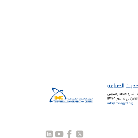
حديث الصناعة
الية – شارع امتداد رمسيس
رج ٥، الدور ٦-٧-١٣
info@imc-egypt.org