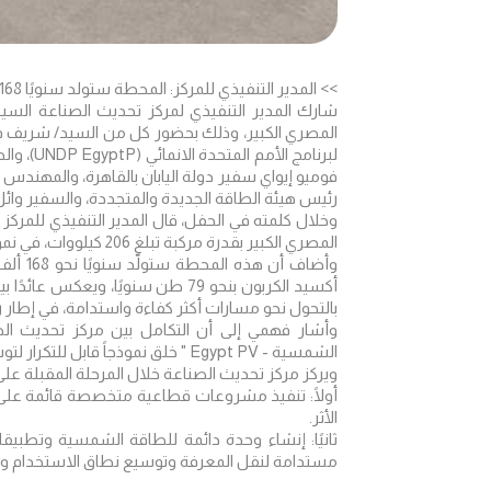
>> المدير التنفيذي للمركز: المحطة ستولد سنويًا 168 ألف كيلووات/ساعة من الطاقة النظيفة
شارك المدير التنفيذي لمركز تحديث الصناعة الس
المصري الكبير، وذلك بحضور كل من السيد/ شريف فت
لبرنامج 
فوميو إيواي سفير دولة اليابان بالقاهرة، والمهند
رئيس هيئة الطاقة الجديدة والمتجددة، والسفير وائل 
وخلال كلمته في الحفل، قال المدير التنفيذي للمرك
المصري الكبير بقدرة مركبة تبلغ 206 كيلووات، في نموذج مبتكر لاستغلال المساحات غير التقليدية داخل المنشآت القومية.
وأضاف 
أكسيد الكربون بنحو 79 طن سنويًا، وي
بالتحول نحو مسارات أكثر كفاءة واستدامة، في إطار رؤية مصر 2030 والأجندة ا
وأشار فهمي إلى أن التكامل بين مركز تحديث الصن
الشمسية - Egypt PV " خلق نموذجاً قابل للتكرار لتوسيع استخدام الطاقة الشمسية في القطاعات المختلفة .
ويركز مركز تحديث الصناعة خلال المرحلة المقبلة عل
أولًا: تنفيذ مشروعات قطاعية متخصصة قائمة على
الأثر.
ثانيًا: إنشاء وحدة دائمة للطاقة الشمسية وتطبيقات
مستدامة لنقل المعرفة وتوسيع نطاق الاستخدام ود