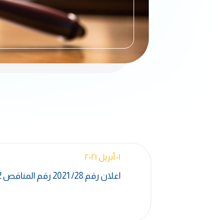
٠١ أبريل ٢٠٢١
اعلان رقم 28/ 2021 رقم المناقص H-0987-CL-EG-1024, 2